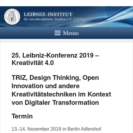
Leibniz
Institut
Меню
Website des Leibniz Instituts für
Interdisziplinäre Studien e.V.
25. Leibniz-Konferenz 2019 –
Kreativität 4.0
TRIZ, Design Thinking, Open
Innovation und andere
Kreativitätstechniken im Kontext
von Digitaler Transformation
Termin
13.-14. November 2019 in Berlin Adlershof