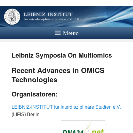
Leibniz
Institut
Меню
Website des Leibniz Instituts für
Interdisziplinäre Studien e.V.
Leibniz Symposia On Multiomics
Recent Advances in OMICS
Technologies
Organisatoren:
LEIBNIZ-INSTITUT für Interdisziplinäre Studien e.V.
(LIFIS) Berlin