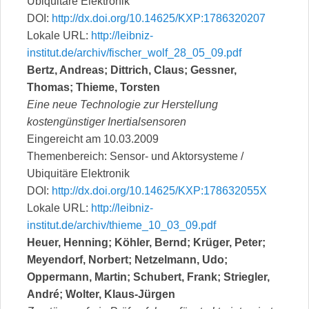
Ubiquitäre Elektronik
DOI:
http://dx.doi.org/10.14625/KXP:1786320207
Lokale URL:
http://leibniz-
institut.de/archiv/fischer_wolf_28_05_09.pdf
Bertz, Andreas; Dittrich, Claus; Gessner,
Thomas; Thieme, Torsten
Eine neue Technologie zur Herstellung
kostengünstiger Inertialsensoren
Eingereicht am 10.03.2009
Themenbereich: Sensor- und Aktorsysteme /
Ubiquitäre Elektronik
DOI:
http://dx.doi.org/10.14625/KXP:178632055X
Lokale URL:
http://leibniz-
institut.de/archiv/thieme_10_03_09.pdf
Heuer, Henning; Köhler, Bernd; Krüger, Peter;
Meyendorf, Norbert; Netzelmann, Udo;
Oppermann, Martin; Schubert, Frank; Striegler,
André; Wolter, Klaus-Jürgen