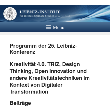
Leibniz
Institut
Menu
Website des Leibniz Instituts für
Interdisziplinäre Studien e.V.
Programm der 25. Leibniz-
Konferenz
Kreativität 4.0. TRIZ, Design
Thinking, Open Innovation und
andere Kreativitätstechniken im
Kontext von Digitaler
Transformation
Beiträge