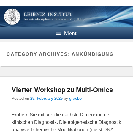
Leibniz
Institut
Menu
Website des Leibniz Instituts für
Interdisziplinäre Studien e.V.
CATEGORY ARCHIVES:
ANKÜNDIGUNG
Vierter Workshop zu Multi-Omics
Posted on
28. February 2026
by
graebe
Erobern Sie mit uns die nächste Dimension der
klinischen Diagnostik. Die epigenetische Diagnostik
analysiert chemische Modifikationen (meist DNA-