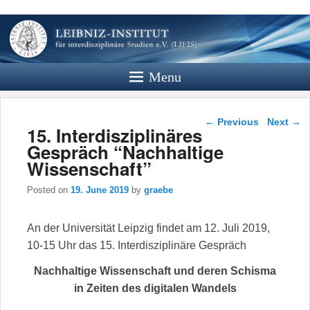
Leibniz
Institut
Menu
Website des Leibniz Instituts für
Interdisziplinäre Studien e.V.
Post navigation
←
Previous
Next
→
15. Interdisziplinäres
Gespräch “Nachhaltige
Wissenschaft”
Posted on
19. June 2019
by
graebe
An der Universität Leipzig findet am 12. Juli 2019,
10-15 Uhr das 15. Interdisziplinäre Gespräch
Nachhaltige Wissenschaft und deren Schisma
in Zeiten des digitalen Wandels