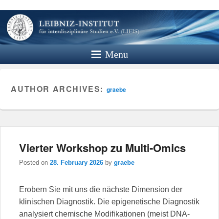
Leibniz
Institut
Menu
Website des Leibniz Instituts für
Interdisziplinäre Studien e.V.
AUTHOR ARCHIVES:
graebe
Vierter Workshop zu Multi-Omics
Posted on
28. February 2026
by
graebe
Erobern Sie mit uns die nächste Dimension der
klinischen Diagnostik. Die epigenetische Diagnostik
analysiert chemische Modifikationen (meist DNA-