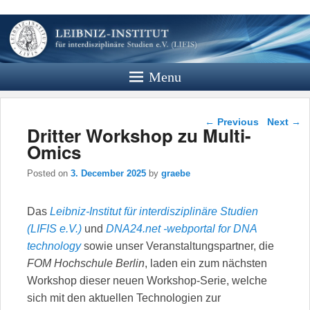
Leibniz
Institut
Menu
Website des Leibniz Instituts für
Interdisziplinäre Studien e.V.
Post navigation
←
Previous
Next
→
Dritter Workshop zu Multi-
Omics
Posted on
3. December 2025
by
graebe
Das
Leibniz-Institut für interdisziplinäre Studien
(LIFIS e.V.)
und
DNA24.net -webportal for DNA
technology
sowie unser Veranstaltungspartner, die
FOM Hochschule Berlin
, laden ein zum nächsten
Workshop dieser neuen Workshop-Serie, welche
sich mit den aktuellen Technologien zur