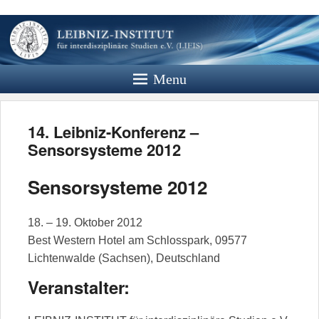
Leibniz
Institut
Menu
Website des Leibniz Instituts für
Interdisziplinäre Studien e.V.
14. Leibniz-Konferenz –
Sensorsysteme 2012
Sensorsysteme 2012
18. – 19. Oktober 2012
Best Western Hotel am Schlosspark, 09577
Lichtenwalde (Sachsen), Deutschland
Veranstalter: