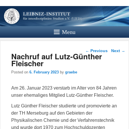
Leibniz
Institut
Menu
Website des Leibniz Instituts für
Interdisziplinäre Studien e.V.
Post navigation
←
Previous
Next
→
Nachruf auf Lutz-Günther
Fleischer
Posted on
6. February 2023
by
graebe
Am 26. Januar 2023 verstarb im Alter von 84 Jahren
unser ehemaliges Mitglied Lutz-Günther Fleischer.
Lutz Günther Fleischer studierte und promovierte an
der TH Merseburg auf den Gebieten der
Physikalischen Chemie und der Verfahrenstechnik
und wurde dort 1970 zum Hochschuldozenten