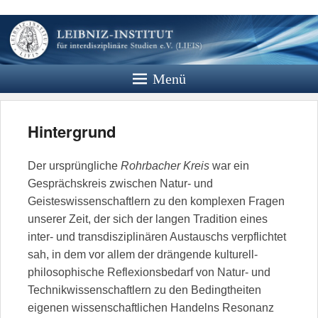
Leibniz
Institut
Menü
Website des Leibniz Instituts für
Interdisziplinäre Studien e.V.
Hintergrund
Der ursprüngliche
Rohrbacher Kreis
war ein
Gesprächskreis zwischen Natur- und
Geisteswissenschaftlern zu den komplexen Fragen
unserer Zeit, der sich der langen Tradition eines
inter- und transdisziplinären Austauschs verpflichtet
sah, in dem vor allem der drängende kulturell-
philosophische Reflexionsbedarf von Natur- und
Technikwissenschaftlern zu den Bedingtheiten
eigenen wissenschaftlichen Handelns Resonanz