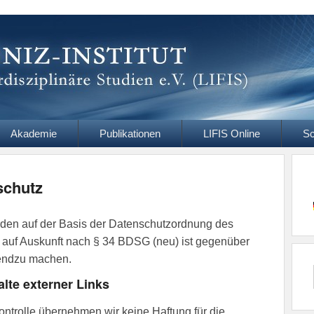
itut
ziplinäre Studien e.V.
Akademie
Publikationen
LIFIS Online
Sc
schutz
en auf der Basis der Datenschutzordnung des
t auf Auskunft nach § 34 BDSG (neu) ist gegenüber
endzu machen.
alte externer Links
 Kontrolle übernehmen wir keine Haftung für die