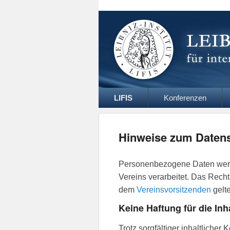
Leibniz Inst
Website des Leibniz Instituts für Interdis
Primäres
LIFIS
Konferenzen
Menü
Hinweise zum Daten
Personenbezogene Daten werd
Vereins verarbeitet. Das Rech
dem
Vereinsvorsitzenden
gelt
Keine Haftung für die Inh
Trotz sorgfältiger inhaltlicher