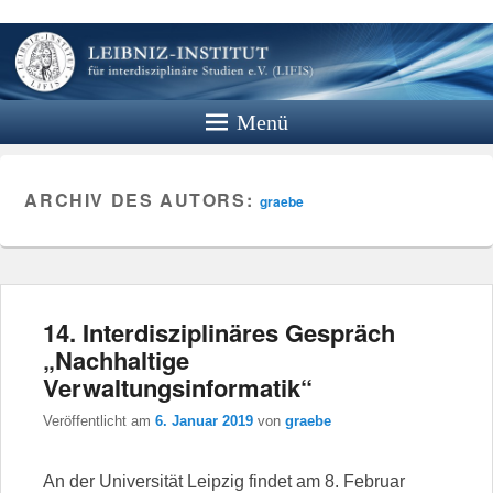
Leibniz
Institut
Menü
Website des Leibniz Instituts für
Interdisziplinäre Studien e.V.
ARCHIV DES AUTORS:
graebe
14. Interdisziplinäres Gespräch
„Nachhaltige
Verwaltungsinformatik“
Veröffentlicht am
6. Januar 2019
von
graebe
An der Universität Leipzig findet am 8. Februar