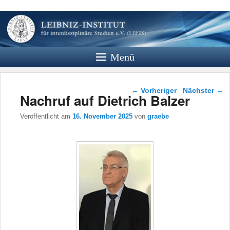
Leibniz
Institut
Menü
Website des Leibniz Instituts für
Interdisziplinäre Studien e.V.
Beitragsnavigation
←
Vorheriger
Nächster
→
Nachruf auf Dietrich Balzer
Veröffentlicht am
16. November 2025
von
graebe