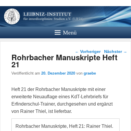
Leibniz
Institut
Menü
Website des Leibniz Instituts für
Interdisziplinäre Studien e.V.
Beitragsnavigation
←
Vorheriger
Nächster
→
Rohrbacher Manuskripte Heft
21
Veröffentlicht am
20. Dezember 2020
von
graebe
Heft 21 der Rohrbacher Manuskripte mit einer
erweiterte Neuauflage eines KdT-Lehrbriefs für
Erfinderschul-Trainer, durchgesehen und ergänzt
von Rainer Thiel, ist lieferbar.
Rohrbacher Manuskripte, Heft 21: Rainer Thiel.