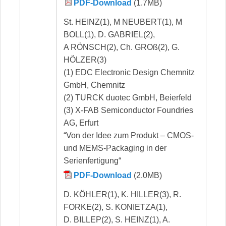
PDF-Download
(1.7MB)
St. HEINZ(1), M NEUBERT(1), M
BOLL(1), D. GABRIEL(2),
A RÖNSCH(2), Ch. GROß(2), G.
HÖLZER(3)
(1) EDC Electronic Design Chemnitz
GmbH, Chemnitz
(2) TURCK duotec GmbH, Beierfeld
(3) X-FAB Semiconductor Foundries
AG, Erfurt
“Von der Idee zum Produkt – CMOS-
und MEMS-Packaging in der
Serienfertigung“
PDF-Download
(2.0MB)
D. KÖHLER(1), K. HILLER(3), R.
FORKE(2), S. KONIETZA(1),
D. BILLEP(2), S. HEINZ(1), A.