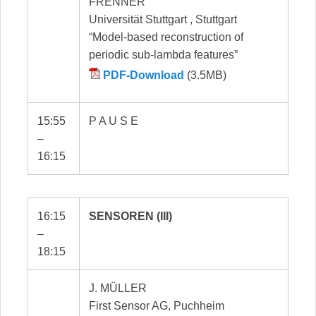
FRENNER
Universität Stuttgart , Stuttgart
“Model-based reconstruction of
periodic sub-lambda features”
PDF-Download
(3.5MB)
15:55
P A U S E
–
16:15
16:15
SENSOREN (III)
–
18:15
J. MÜLLER
First Sensor AG, Puchheim