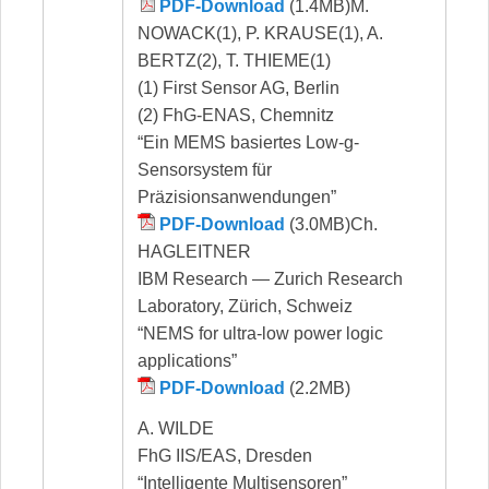
PDF-Download
(1.4MB)M.
NOWACK(1), P. KRAUSE(1), A.
BERTZ(2), T. THIEME(1)
(1) First Sensor AG, Berlin
(2) FhG-ENAS, Chemnitz
“Ein MEMS basiertes Low-g-
Sensorsystem für
Präzisionsanwendungen”
PDF-Download
(3.0MB)Ch.
HAGLEITNER
IBM Research — Zurich Research
Laboratory, Zürich, Schweiz
“NEMS for ultra-low power logic
applications”
PDF-Download
(2.2MB)
A. WILDE
FhG IIS/EAS, Dresden
“Intelligente Multisensoren”