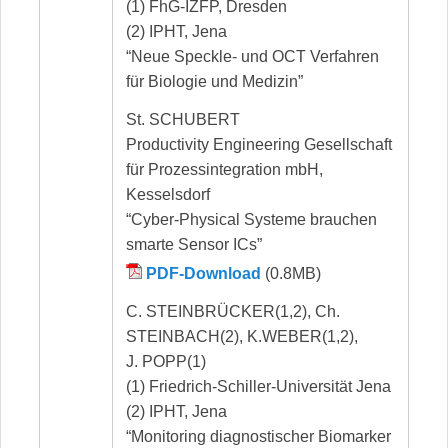
(1) FhG-IZFP, Dresden
(2) IPHT, Jena
“Neue Speckle- und OCT Verfahren
für Biologie und Medizin”
St. SCHUBERT
Productivity Engineering Gesellschaft
für Prozessintegration mbH,
Kesselsdorf
“Cyber-Physical Systeme brauchen
smarte Sensor ICs”
PDF-Download
(0.8MB)
C. STEINBRÜCKER(1,2), Ch.
STEINBACH(2), K.WEBER(1,2),
J. POPP(1)
(1) Friedrich-Schiller-Universität Jena
(2) IPHT, Jena
“Monitoring diagnostischer Biomarker