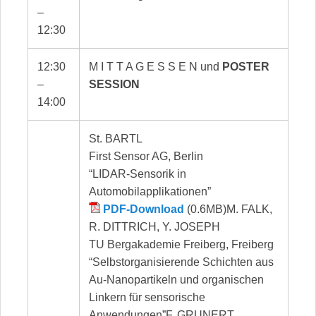
–
12:30
12:30
M I T T A G E S S E N und
POSTER
–
SESSION
14:00
St. BARTL
First Sensor AG, Berlin
“LIDAR-Sensorik in
Automobilapplikationen”
PDF-Download
(0.6MB)M. FALK,
R. DITTRICH, Y. JOSEPH
TU Bergakademie Freiberg, Freiberg
“Selbstorganisierende Schichten aus
Au-Nanopartikeln und organischen
Linkern für sensorische
Anwendungen”F. GRUNERT