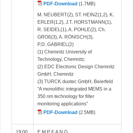
PDF-Download
(1.7MB)
M. NEUBERT(2), ST. HEINZ(1,2), K.
ERLER(1,2), J.T. HORSTMANN(1),
R. SEIDEL(1), A. POHLE(2), Ch.
GROß(3), A. RÖNISCH(3),
P.D. GABRIEL(2)
(1) Chemnitz University of
Technology, Chemnitz;
(2) EDC Electronic Design Chemnitz
GmbH, Chemnitz
(3) TURCK duotec GmbH, Beierfeld
“A monolithic integrated MEMS in a
350 nm technology for filter
monitoring applications”
PDF-Download
(2.5MB)
19:00
E M P F A N G