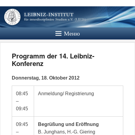
Leibniz
Institut
Меню
Website des Leibniz Instituts für
Interdisziplinäre Studien e.V.
Programm der 14. Leibniz-
Konferenz
Donnerstag, 18. Oktober 2012
08:45
Anmeldung/ Registrierung
–
09:45
09:45
Begrüßung und Eröffnung
–
B. Junghans, H.-G. Giering