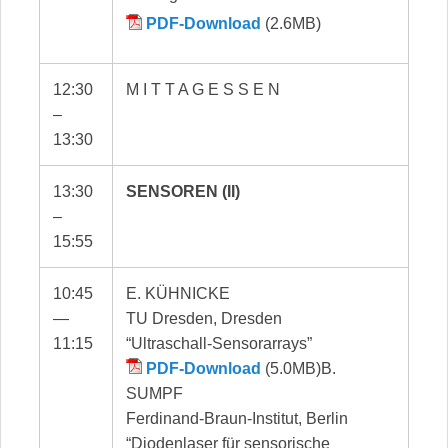
PDF-Download
(2.6MB)
12:30
M I T T A G E S S E N
–
13:30
13:30
SENSOREN (II)
–
15:55
10:45
E. KÜHNICKE
—
TU Dresden, Dresden
11:15
“Ultraschall-Sensorarrays”
PDF-Download
(5.0MB)B.
SUMPF
Ferdinand-Braun-Institut, Berlin
“Diodenlaser für sensorische