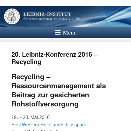
Leibniz
Institut
Menü
Website des Leibniz Instituts für
Interdisziplinäre Studien e.V.
20. Leibniz-Konferenz 2016 –
Recycling
Recycling –
Ressourcenmanagement als
Beitrag zur gesicherten
Rohstoffversorgung
19. – 20. Mai 2016
Best Western Hotel am Schlosspark