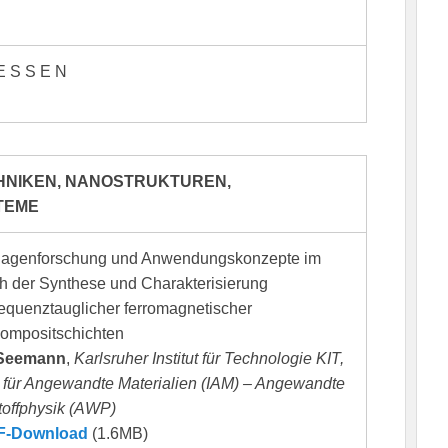
 E S S E N
NIKEN, NANOSTRUKTUREN,
TEME
lagenforschung und Anwendungskonzepte im
h der Synthese und Charakterisierung
equenztauglicher ferromagnetischer
ompositschichten
 Seemann
,
Karlsruher Institut für Technologie KIT,
ut für Angewandte Materialien (IAM) – Angewandte
offphysik (AWP)
F-Download
(1.6MB)