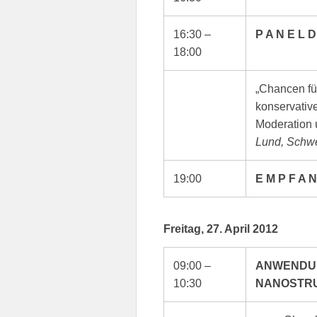
16:30 –
P A N E L D
18:00
„Chancen fü
konservativ
Moderation 
Lund, Schw
19:00
E M P F A 
Freitag, 27. April 2012
09:00 –
ANWENDUN
10:30
NANOSTRU