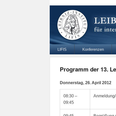
Leibniz Inst
Website des Leibniz Instituts für Interdis
Primäres
LIFIS
Konferenzen
Menü
Programm der 13. Le
Donnerstag, 26. April 2012
08:30 –
Anmeldung/ 
09:45
09:45 –
Begrüßung 