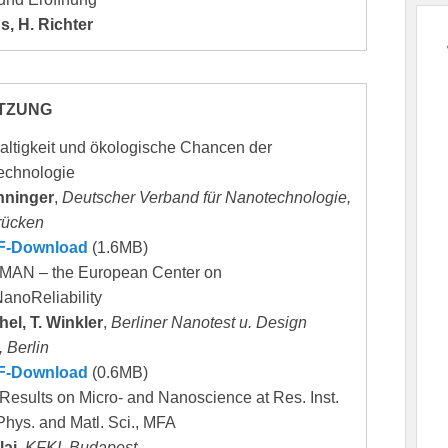
, H. Richter
TZUNG
ltigkeit und ökologische Chancen der
echnologie
nninger
,
Deutscher Verband für Nanotechnologie,
rücken
F-Download
(1.6MB)
AN – the European Center on
anoReliability
hel, T. Winkler
,
Berliner Nanotest u. Design
 Berlin
F-Download
(0.6MB)
esults on Micro- and Nanoscience at Res. Inst.
Phys. and Matl. Sci., MFA
lai
,
KFKI, Budapest