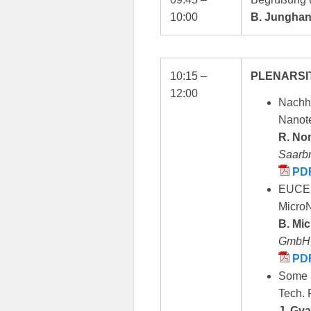
10:00
B. Junghans
10:15 –
PLENARSI
12:00
Nachha
Nanot
R. No
Saarb
PD
EUCEM
MicroN
B. Mic
GmbH,
PD
Some R
Tech. 
J. Gya