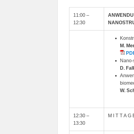
11:00 –
ANWENDUN
12:30
NANOSTRU
Konstr
M. Mer
PD
Nano-s
D. Fa
Anwen
biomed
W. Sc
12:30 –
M I T T A G
13:30