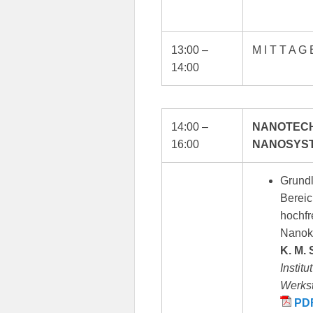
13:00 –
M I T T A G
14:00
14:00 –
NANOTECH
16:00
NANOSYS
Grund
Bereic
hochfr
Nanok
K. M.
Instit
Werkst
PD